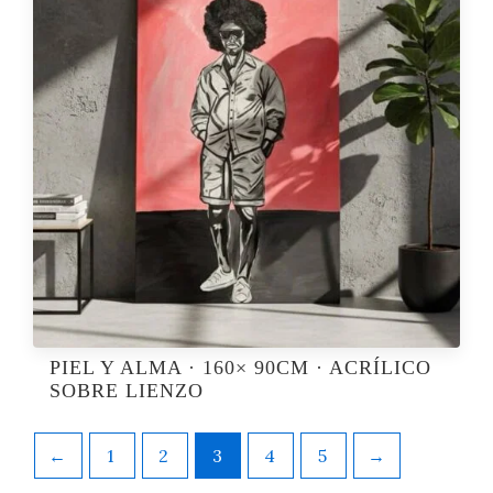
PIEL Y ALMA · 160× 90CM · ACRÍLICO
SOBRE LIENZO
←
1
2
3
4
5
→