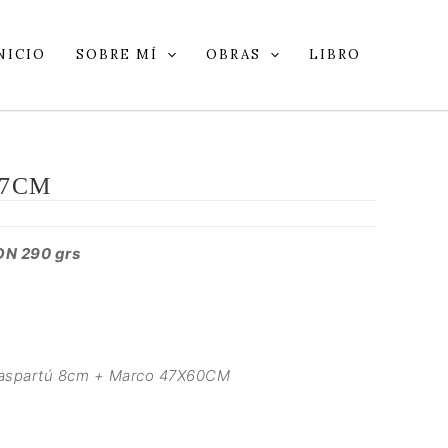
NICIO
SOBRE MÍ
OBRAS
LIBRO
47CM
ON 290 grs
Paspartú 8cm + Marco 47X60CM