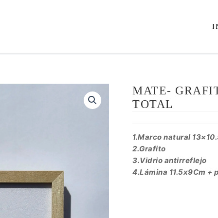
I
MATE- GRAFIT
TOTAL
1.Marco natural 13×10
2.Grafito
3.Vidrio antirreflejo
4.Lámina 11.5x9C
m + 