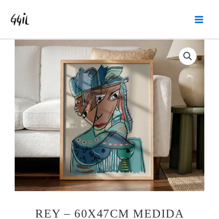
Ir
MAI
al
MEN
contenido
REY – 60X47CM MEDIDA