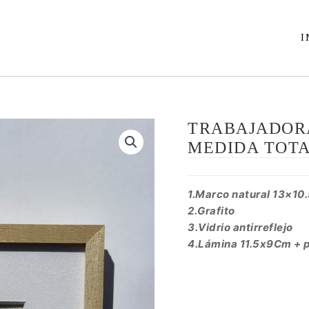
I
TRABAJADORA
MEDIDA TOT
1.Marco natural 13×10
2.Grafito
3.Vidrio antirreflejo
4.Lámina 11.5x9C
m + 